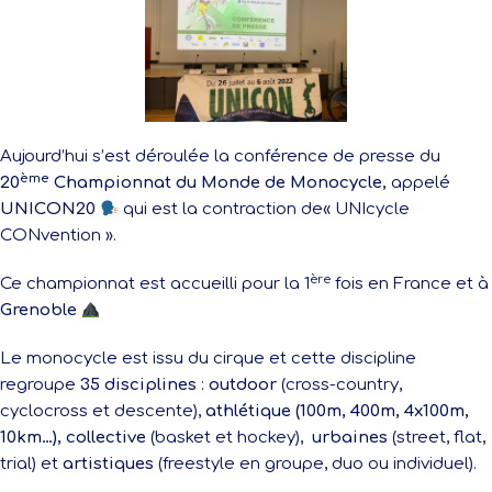
Aujourd’hui s’est déroulée la conférence de presse du
ème
20
Championnat du Monde de Monocycle,
appelé
UNICON20
qui est la contraction de« UNIcycle
CONvention ».
ère
Ce championnat est accueilli pour la 1
fois en France et à
Grenoble
Le monocycle est issu du cirque et cette discipline
regroupe
35 disciplines
:
outdoor
(cross-country,
cyclocross et descente),
athlétique
(100m, 400m, 4x100m,
10km…),
collective
(basket et hockey),
urbaines
(street, flat,
trial) et
artistiques
(freestyle en groupe, duo ou individuel).