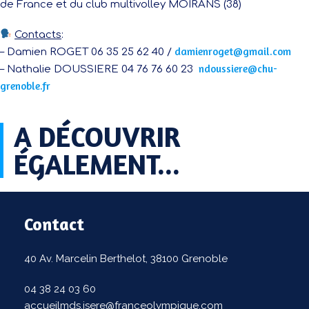
de France et du club multivolley MOIRANS (38)
Contacts
:
damienroget@gmail.com
– Damien ROGET 06 35 25 62 40 /
ndoussiere@chu-
– Nathalie DOUSSIERE 04 76 76 60 23
grenoble.fr
A DÉCOUVRIR
ÉGALEMENT...​
Contact
40 Av. Marcelin Berthelot, 38100 Grenoble
04 38 24 03 60
accueilmds.isere@franceolympique.com