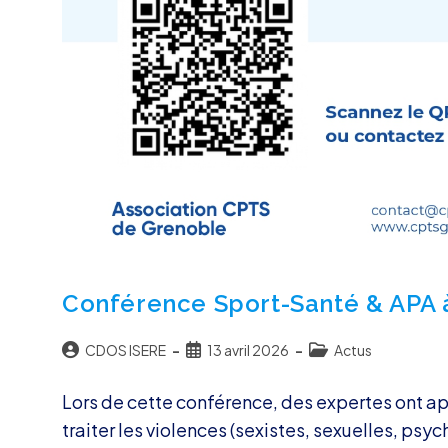
Conférence Sport-Santé & APA 
Auteur/autrice
Publication
Post
CDOS ISERE
13 avril 2026
Actus
de
publiée :
category:
la
Lors de cette conférence, des expertes ont ap
publication :
traiter les violences (sexistes, sexuelles, psyc