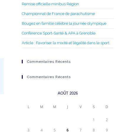
Remise officielle minibus Région
Championnat de France de parachutisme
Bougez en famille célèbre la journée olympique
Conférence Sport-Santé & APA à Grenoble
Article : Favoriser la mixité et l’égalité dans le sport
Commentaires Récents
Commentaires Récents
AOÛT 2026
L
M
M
J
V
S
D
1
2
3
4
5
6
7
8
9