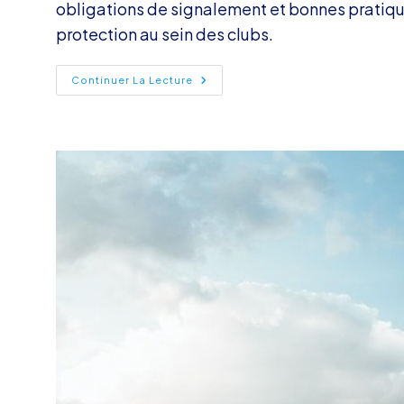
obligations de signalement et bonnes pratique
protection au sein des clubs.
Conférence
Continuer La Lecture
Sport-
Santé
&
APA
À
Grenoble