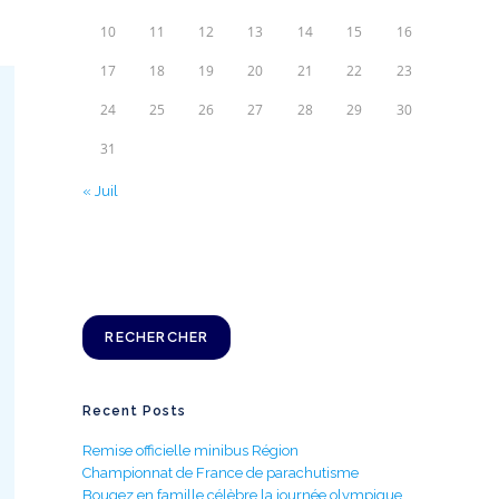
10
11
12
13
14
15
16
17
18
19
20
21
22
23
24
25
26
27
28
29
30
31
« Juil
Rechercher
RECHERCHER
Recent Posts
Remise officielle minibus Région
Championnat de France de parachutisme
Bougez en famille célèbre la journée olympique