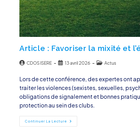
Article : Favoriser la mixité et l
Auteur/autrice
Publication
Post
CDOS ISERE
13 avril 2026
Actus
de
publiée :
category:
la
Lors de cette conférence, des expertes ont ap
publication :
traiter les violences (sexistes, sexuelles, psyc
obligations de signalement et bonnes pratique
protection au sein des clubs.
Article
Continuer La Lecture
:
Favoriser
La
Mixité