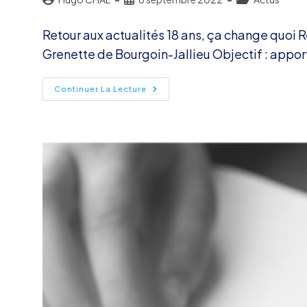
de
publiée :
category:
la
Retour aux actualités 18 ans, ça change quoi 
publication :
Grenette de Bourgoin-Jallieu Objectif : appo
Forum
Continuer La Lecture
« En
Route
Vers
Mon
Avenir »
–
21
Septembre