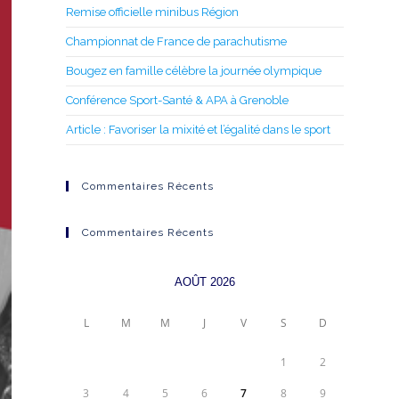
Remise officielle minibus Région
Championnat de France de parachutisme
Bougez en famille célèbre la journée olympique
Conférence Sport-Santé & APA à Grenoble
Article : Favoriser la mixité et l’égalité dans le sport
Commentaires Récents
Commentaires Récents
AOÛT 2026
L
M
M
J
V
S
D
1
2
3
4
5
6
7
8
9