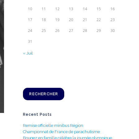
10
11
12
13
14
15
16
17
18
19
20
21
22
23
24
25
26
27
28
29
30
31
« Juil
Rechercher
RECHERCHER
Recent Posts
Remise officielle minibus Région
Championnat de France de parachutisme
Bougez en famille célèbre la journée olympique