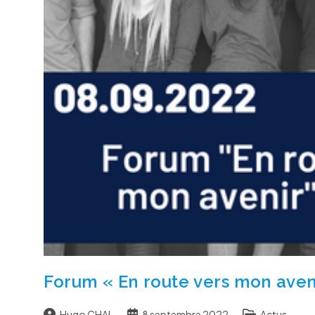
Forum « En route vers mon aven
Auteur/autrice
Publication
Post
Hugo CHAL
8 septembre 2022
Actus