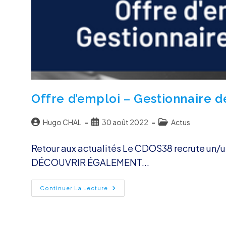
Offre d’emploi – Gestionnaire d
Auteur/autrice
Publication
Post
Hugo CHAL
30 août 2022
Actus
de
publiée :
category:
la
Retour aux actualités Le CDOS38 recrute un/un
publication :
DÉCOUVRIR ÉGALEMENT...​
Offre
Continuer La Lecture
D’emploi
–
Gestionnaire
De
Paie