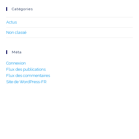
Catégories
Actus
Non classé
Méta
Connexion
Flux des publications
Flux des commentaires
Site de WordPress-FR
Build With Urban Nest
Lorem ipsum dolor sit amet, consectetur adipiscing elit.
Pellentesque in ipsum id orc.