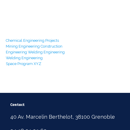
Mon - Sat 8:00 - 17:30,
Sunday - CLOSED
Our Services
Chemical Engineering Projects
Mining Engineering Construction
Engineering Welding Engineering
Welding Engineering
Space Program XYZ
Contact
40 Av. Marcelin Berthelot, 38100 Grenoble