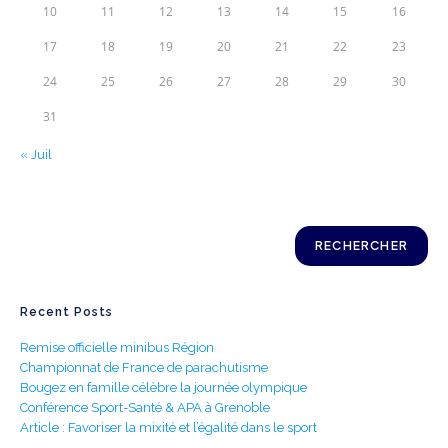
10
11
12
13
14
15
16
17
18
19
20
21
22
23
24
25
26
27
28
29
30
31
« Juil
Rechercher
RECHERCHER
Recent Posts
Remise officielle minibus Région
Championnat de France de parachutisme
Bougez en famille célèbre la journée olympique
Conférence Sport-Santé & APA à Grenoble
Article : Favoriser la mixité et l’égalité dans le sport