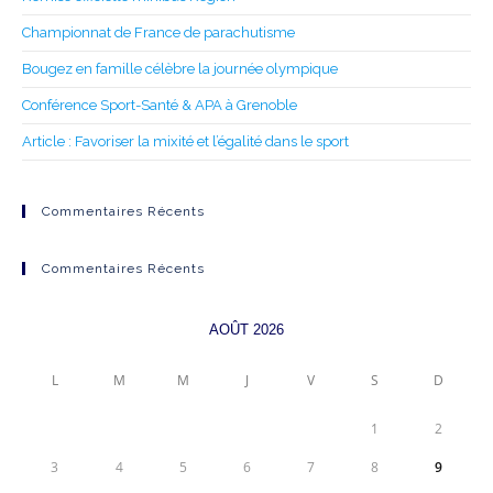
Championnat de France de parachutisme
Bougez en famille célèbre la journée olympique
Conférence Sport-Santé & APA à Grenoble
Article : Favoriser la mixité et l’égalité dans le sport
Commentaires Récents
Commentaires Récents
AOÛT 2026
L
M
M
J
V
S
D
1
2
3
4
5
6
7
8
9