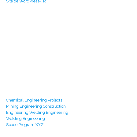
Site de WordPress-FR
Build With Urban Nest
Lorem ipsum dolor sit amet, consectetur adipiscing elit.
Pellentesque in ipsum id orc.
Mon - Sat 8:00 - 17:30,
Sunday - CLOSED
Our Services
Chemical Engineering Projects
Mining Engineering Construction
Engineering Welding Engineering
Welding Engineering
Space Program XYZ