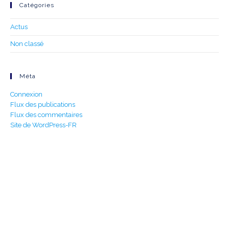
Catégories
Actus
Non classé
Méta
Connexion
Flux des publications
Flux des commentaires
Site de WordPress-FR
Build With Urban Nest
Lorem ipsum dolor sit amet, consectetur adipiscing elit.
Pellentesque in ipsum id orc.
Mon - Sat 8:00 - 17:30,