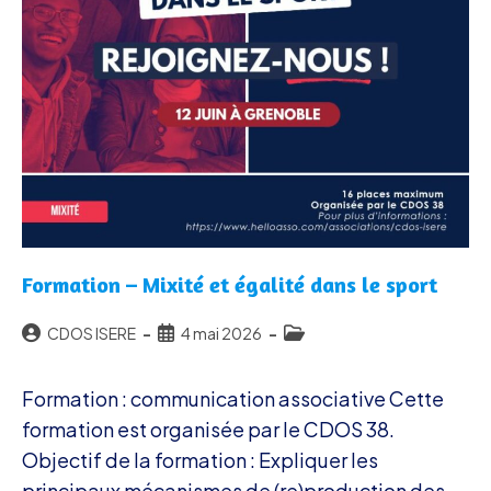
Formation – Mixité et égalité dans le sport
Auteur/autrice
Publication
Post
CDOS ISERE
4 mai 2026
de
publiée :
category:
la
Formation : communication associative Cette
publication :
formation est organisée par le CDOS 38.
Objectif de la formation : Expliquer les
principaux mécanismes de (re)production des