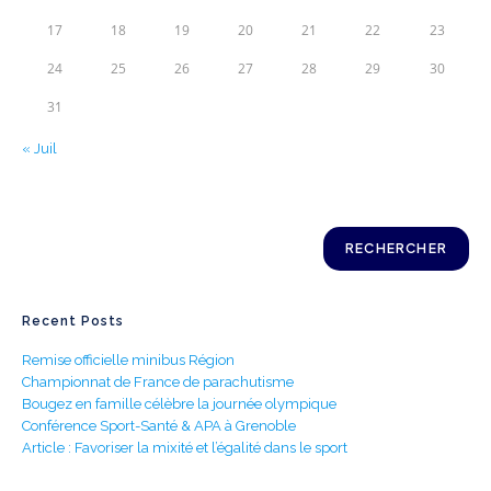
17
18
19
20
21
22
23
24
25
26
27
28
29
30
31
« Juil
Rechercher
RECHERCHER
Recent Posts
Remise officielle minibus Région
Championnat de France de parachutisme
Bougez en famille célèbre la journée olympique
Conférence Sport-Santé & APA à Grenoble
Article : Favoriser la mixité et l’égalité dans le sport