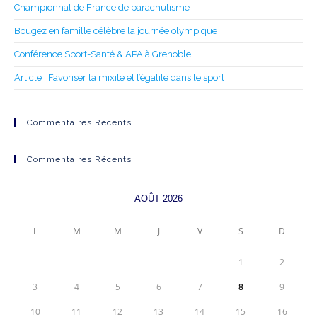
Championnat de France de parachutisme
Bougez en famille célèbre la journée olympique
Conférence Sport-Santé & APA à Grenoble
Article : Favoriser la mixité et l’égalité dans le sport
Commentaires Récents
Commentaires Récents
AOÛT 2026
L
M
M
J
V
S
D
1
2
3
4
5
6
7
8
9
10
11
12
13
14
15
16