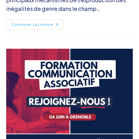
inégalités de genre dans le champ…
Formation
Continuer La Lecture
–
Mixité
Et
Égalité
Dans
Le
Sport