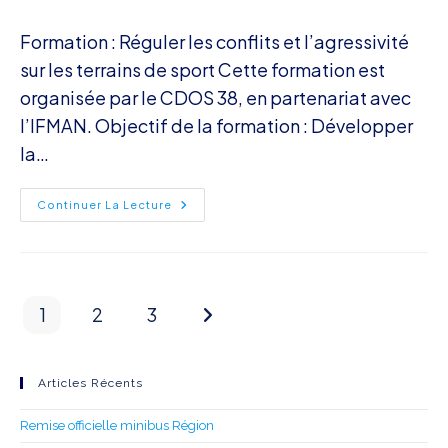
de
publiée :
category:
la
Formation : Réguler les conflits et l’agressivité
publication :
sur les terrains de sport Cette formation est
organisée par le CDOS 38, en partenariat avec
l’IFMAN. Objectif de la formation : Développer
la…
Formation
Continuer La Lecture
Gestion
Des
Conflits
Et
De
L’agressivité
Dans
1
2
3
Le
Aller à la page suivante
Sport
Articles Récents
Remise officielle minibus Région