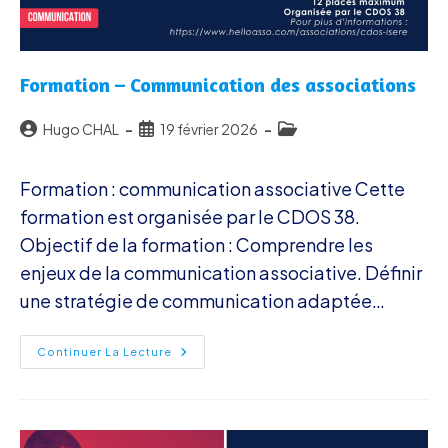
Formation – Communication des associations
Auteur/autrice
Publication
Post
Hugo CHAL
19 février 2026
de
publiée :
category:
la
Formation : communication associative Cette
publication :
formation est organisée par le CDOS 38.
Objectif de la formation : Comprendre les
enjeux de la communication associative. Définir
une stratégie de communication adaptée…
Formation
Continuer La Lecture
–
Communication
Des
Associations