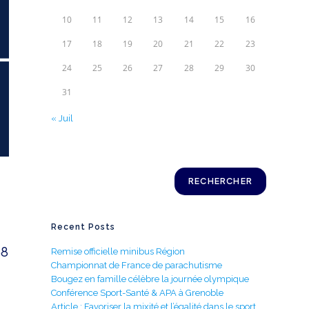
10
11
12
13
14
15
16
17
18
19
20
21
22
23
24
25
26
27
28
29
30
31
« Juil
Rechercher
RECHERCHER
Recent Posts
38
Remise officielle minibus Région
Championnat de France de parachutisme
Bougez en famille célèbre la journée olympique
Conférence Sport-Santé & APA à Grenoble
Article : Favoriser la mixité et l’égalité dans le sport