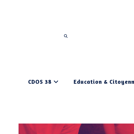
Skip
to
content
ENVOYER
Rechercher
LA
sur
RECHERCHE
ce
site
CDOS 38
Education & Citoyen