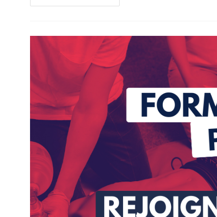
Premiers
Secours
Citoyen
–
Recyclage