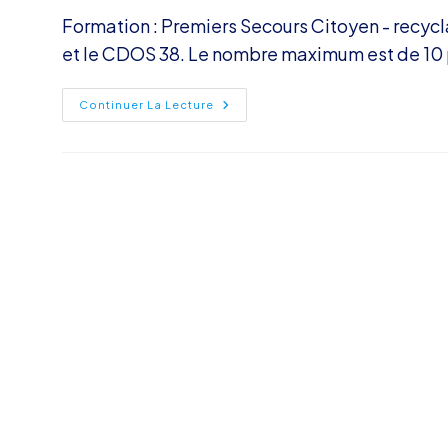
la
Formation : Premiers Secours Citoyen - recyc
publication :
et le CDOS 38. Le nombre maximum est de 10 p
Formation
Continuer La Lecture
Premiers
Secours
Citoyen