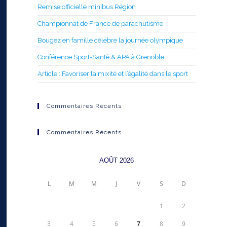
Remise officielle minibus Région
Championnat de France de parachutisme
Bougez en famille célèbre la journée olympique
Conférence Sport-Santé & APA à Grenoble
Article : Favoriser la mixité et l’égalité dans le sport
Commentaires Récents
Commentaires Récents
AOÛT 2026
L
M
M
J
V
S
D
1
2
3
4
5
6
7
8
9