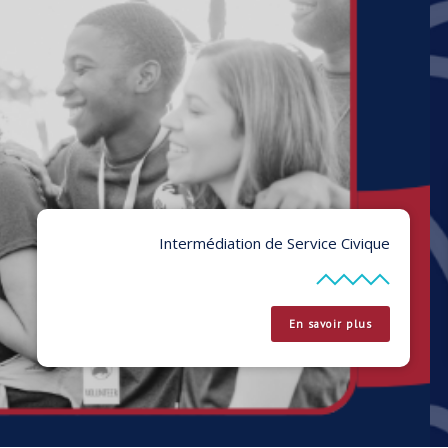
Comité Départemental Olympique et Sportif de
l'Isère
Développer le sport dans le département isérois
Nous contacter